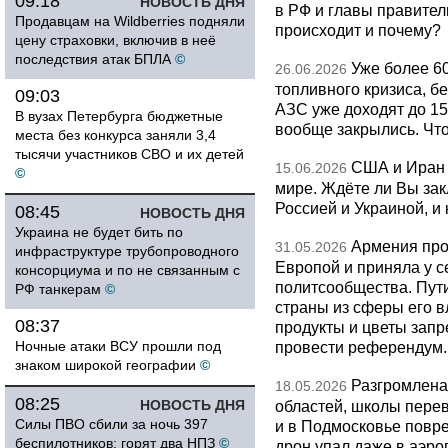
09:18
НОВОСТЬ ДНЯ
в РФ и главы правитель
Продавцам на Wildberries подняли
происходит и почему?
цену страховки, включив в неё
последствия атак БПЛА
©
Уже более 6
26.06.2026
топливного кризиса, бе
09:03
АЗС уже доходят до 1
В вузах Петербурга бюджетные
вообще закрылись. Чт
места без конкурса заняли 3,4
тысячи участников СВО и их детей
США и Иран 
15.06.2026
©
мире. Ждёте ли Вы за
Россией и Украиной, и
08:45
НОВОСТЬ ДНЯ
Украина не будет бить по
Армения про
31.05.2026
инфраструктуре трубопроводного
Европой и приняла у с
консорциума и по не связанным с
политсообщества. Пут
РФ танкерам
©
страны из сферы его в
08:37
продукты и цветы запр
Ночные атаки ВСУ прошли под
провести референдум.
знаком широкой географии
©
Разгромлена
18.05.2026
08:25
НОВОСТЬ ДНЯ
областей, школы перево
Силы ПВО сбили за ночь 397
и в Подмосковье повр
беспилотников: горят два НПЗ
©
дрон упал даже в аэро