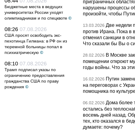
08:44
07.08.2026
приграничных областя
Бюджетные места в ведущих
нарушены процессы об
университетах России уходят
произойти, чтобы Пут
олимпиадникам и по спецквоте
©
Две недели 
13.03.2026
08:26
07.08.2026
против Ирана. Пока в
США просят освободить экс-
отменил санкции в от
пехотинца Гилмана: в РФ он из
Что сказали бы Вы о с
тюремной больницы попал в
психиатрическую
©
В Москве за
28.02.2026
помещении откроют муз
08:10
07.08.2026
годы войны. Что за эти
Трамп подписал указы по
ограничению предоставления
Путин замен
16.02.2026
гражданства США по праву
на переговорах с Укра
рождения
©
помощника по культуре
Дома более 
06.02.2026
остались без теплосна
восемь дней назад. О
тех, кто оказался в бед
думаете: почему?