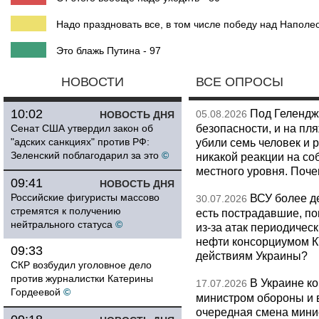
Надо праздновать все, в том числе победу над Наполео
Это блажь Путина - 97
НОВОСТИ
ВСЕ ОПРОСЫ
10:02
Под Гелендж
05.08.2026
НОВОСТЬ ДНЯ
безопасности, и на пл
Сенат США утвердил закон об
"адских санкциях" против РФ:
убили семь человек и 
Зеленский поблагодарил за это
©
никакой реакции на со
местного уровня. Поч
09:41
НОВОСТЬ ДНЯ
Российские фигуристы массово
ВСУ более де
30.07.2026
стремятся к получению
есть пострадавшие, п
нейтрального статуса
©
из-за атак периодическ
нефти консорциумом КТ
09:33
действиям Украины?
СКР возбудил уголовное дело
против журналистки Катерины
В Украине к
17.07.2026
Гордеевой
©
министром обороны и 
очередная смена мини