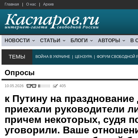
Главная
|
О нас
|
Архив
НОВОСТИ
СТАТЬИ
БЛОГИ
АВТОРЫ
В 
ТЕМЫ
ВОЙНА В УКРАИНЕ
|
ЦЕНЗУРА
|
ФОРУМ СВОБОДНОЙ 
Опросы
10.05.2026
405
к Путину на празднование
приехали руководители ли
причем некоторых, судя п
уговорили. Ваше отношени