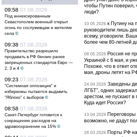
чтобы Путин поверил, 
09:58
07.08.2026
люди?
Под аннексированным
Севастополем военный открыл
к Путину на
10.05.2026
огонь по сослуживцам и жителям
руководители лишь дев
села
©
всему, уговорили. Ва
более чем 80-летней д
09:38
07.08.2026
Правительство разрешило
Россия не п
08.05.2026
продавать в РФ бензин ранее
Украиной с 6 мая, и у
запрещенных стандартов Евро —
Похоже, что в ответ о
2, 3 и 4
©
мая, дроны летят на Р
09:23
07.08.2026
Заведены дел
24.04.2026
"Системная оппозиция" и
ЛГБТ", одних задержал
избиркомы пытаются выдавить
арестом, не пускают в
"Яблоко" с выборов
©
Куда идет Россия?
08:58
07.08.2026
Переговоры 
13.04.2026
Санкт-Петербург готовится к
возможно, не дадут по
сокращению расходов на
здравоохранение на 15%
©
Порты РФ на
28.03.2026